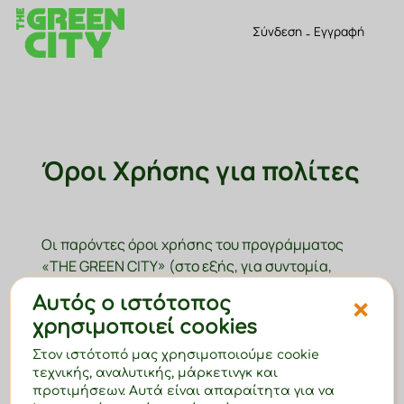
Σύνδεση
-
Εγγραφή
Όροι Χρήσης για πολίτες
Οι παρόντες όροι χρήσης του προγράμματος
«THE GREEN CITY» (στο εξής, για συντομία,
οι
«Όροι Χρήσης»
) είναι δημοσιευμένοι στον
×
Αυτός ο ιστότοπος
Διαδικτυακό Τόπο
www.thegreencity.gr
(στο
χρησιμοποιεί cookies
εξής, για συντομία, ο
«Διαδικτυακός Τόπος»
)
και περιγράφουν τη συνεργασία μεταξύ του
Στον ιστότοπό μας χρησιμοποιούμε cookie
χρήστη της Υπηρεσίας (στο εξής, για
τεχνικής, αναλυτικής, μάρκετινγκ και
προτιμήσεων. Αυτά είναι απαραίτητα για να
συντομία,
«Εσείς»
ή ο
«Χρήστης»
) και της