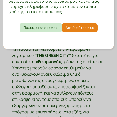
λειτουργεί σωστά ο ιστότοπός μας και να μας
εταιρείας με την επωνυμία Southstar ΑΕ, που
παρέχει πληροφορίες σχετικά με τον τρόπο
εδρεύει στην Αθήνα, Καλλιρρόης 23 (στο εξής
χρήσης του ιστότοπού μας.
για συντομία η
«Southstar»
).
Προσαρμογή cookies
Αποδοχή cookies
1. ΠΡΟΟΙΜΙΟ
1.1
Η Southstar λειτουργεί την εφαρμογή
λογισμικού
“THE GREEN CITY”
(στο εξής, για
συντομία, η
«Εφαρμογή»
) μέσω της οποίας, οι
Χρήστες μπορούν, εφόσον επιθυμούν, να
ανακυκλώνουν ανακυκλώσιμα υλικά
μεταβαίνοντας σε συγκεκριμένα σημεία
συλλογής, μεταξύ αυτών που εμφανίζονται
στην εφαρμογή, και να συλλέγουν πόντους
επιβράβευσης, τους οποίους μπορούν να
εξαργυρώνουν σε συνεργαζόμενες με το
πρόγραμμα επιχειρήσεις (στο εξής, για