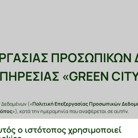
ΕΡΓΑΣΙΑΣ ΠΡΟΣΩΠΙΚΩΝ
ΠΗΡΕΣΙΑΣ «GREEN CIT
 Δεδομένων («
Πολιτική Επεξεργασίας Προσωπικών Δεδομ
Τόπος
»), κατά την ημερομηνία που αναφέρεται σε αυτήν.
ς («
εσείς
» ή ο «
Χρήστης
») και συμμορφώνονται πλήρως με 
υτός ο ιστότοπος χρησιμοποιεί
αθώς και με όλες τις διατάξεις του Δικαίου Προστασίας Προσ