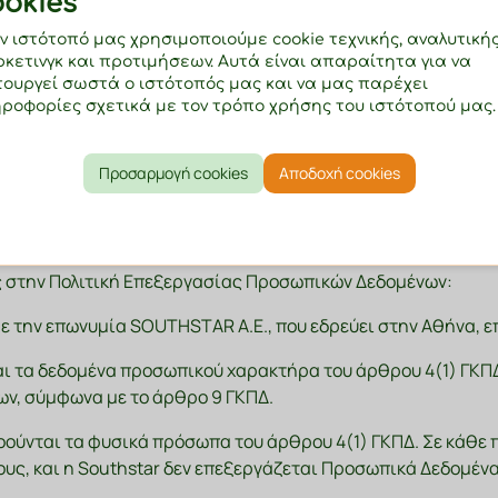
ωτικά μέτρα κατά τα προβλεπόμενα σε αυτό.
ookies
ν ιστότοπό μας χρησιμοποιούμε cookie τεχνικής, αναλυτικής
ν Δεδομένων είναι να σας ενημερώσει για τις επεξεργασίε
κετινγκ και προτιμήσεων. Αυτά είναι απαραίτητα για να
τουργεί σωστά ο ιστότοπός μας και να μας παρέχει
ροφορίες σχετικά με τον τρόπο χρήσης του ιστότοπού μας.
 Προσωπικών Δεδομένων μπορούν να αλλάξουν οποτεδήποτε,
Προσαρμογή cookies
Αποδοχή cookies
ες στην Πολιτική Επεξεργασίας Προσωπικών Δεδομένων:
με την επωνυμία SOUTHSTAR A.E., που εδρεύει στην Αθήνα, ε
ι τα δεδομένα προσωπικού χαρακτήρα του άρθρου 4(1) ΓΚΠ
ων, σύμφωνα με το άρθρο 9 ΓΚΠΔ.
οούνται τα φυσικά πρόσωπα του άρθρου 4(1) ΓΚΠΔ. Σε κάθε 
ς, και η Southstar δεν επεξεργάζεται Προσωπικά Δεδομένα