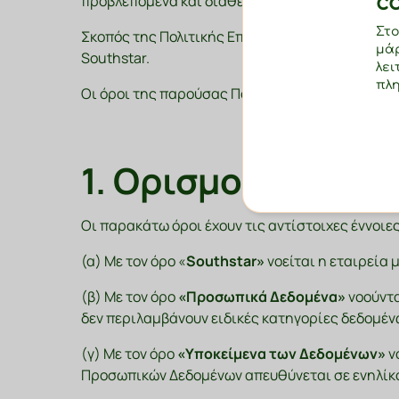
προβλεπόμενα και διαθέσιμα τεχνικά και οργαν
c
Στο
Σκοπός της Πολιτικής Επεξεργασίας Προσωπικώ
μάρ
Southstar.
λει
πλη
Οι όροι της παρούσας Πολιτικής Επεξεργασίας
1. Ορισμοί
Οι παρακάτω όροι έχουν τις αντίστοιχες έννοι
(α) Με τον όρο «
Southstar
»
νοείται η εταιρεία 
(β) Με τον όρο
«Προσωπικά Δεδομένα»
νοούντα
δεν περιλαμβάνουν ειδικές κατηγορίες δεδομέν
(γ) Με τον όρο
«Υποκείμενα των Δεδομένων»
ν
Προσωπικών Δεδομένων απευθύνεται σε ενηλίκου