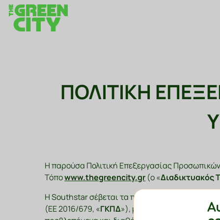
ΠΟΛΙΤΙΚΗ ΕΠΕΞ
Υ
Η παρούσα Πολιτική Επεξεργασίας Προσωπικών
Τόπο
www
.
thegreencity
.
gr
(ο «
Διαδικτυακός 
Η Southstar σέβεται τα προσωπικά δεδομένα σα
Α
(ΕΕ 2016/679, «
ΓΚΠΔ
»), με τον ν.4624/2019, κ