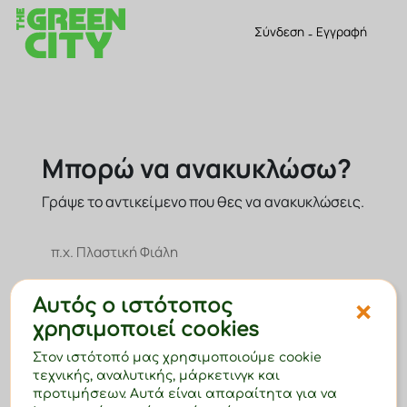
Σύνδεση
-
Εγγραφή
Μπορώ να ανακυκλώσω?
Γράψε το αντικείμενο που θες να ανακυκλώσεις.
Οδηγός ανακύκλωσης
×
Αυτός ο ιστότοπος
Δείτε πώς θα ανακυκλώνετε αποδοτικά.
χρησιμοποιεί cookies
Στον ιστότοπό μας χρησιμοποιούμε cookie
Ένας (1) τόνος ανακυκλωμένου χαρτιού
τεχνικής, αναλυτικής, μάρκετινγκ και
εξοικονομεί 17 δέντρα, 26.500 λίτρα
προτιμήσεων. Αυτά είναι απαραίτητα για να