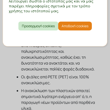
νερού και 1.750 λίτρα πετρελαίου.
λειτουργεί σωστά ο ιστότοπός μας και να μας
παρέχει πληροφορίες σχετικά με τον τρόπο
Το χαρτόνι που παράγεται από
χρήσης του ιστότοπού μας.
ανακυκλωμένα υλικά προσφέρει
εξοικονόμηση ενέργειας 50% και
εξοικονόμηση κατανάλωσης νερού 99%.
Προσαρμογή cookies
Αποδοχή cookies
Το πλαστικό PETE (PET) είναι
ανακυκλώσιμο και εξαιρετικά βιώσιμο
από πλευράς αντοχής,
πολυχρηστικότητας και
ανακυκλωσιμότητας, καθώς έχει τη
δυνατότητα να ανακτάται και να
ανακυκλώνεται πολλές φορές διαδοχικά.
Οι φιάλες από PETE (PET) είναι 100%
ανακυκλώσιμες.
Η ανακύκλωση των πλαστικών απαιτεί
σημαντικά λιγότερη ενέργεια απ’ ό,τι η
παραγωγή νέων προϊόντων από παρθένα
υλικά.